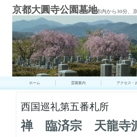
京都大圓寺公園墓地
京都市内から30分、
ホーム
霊園案内
アクセス・
西国巡礼第五番札所
禅 臨済宗 天龍寺