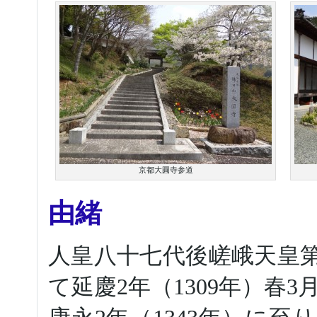
京都大圓寺参道
由緒
人皇八十七代後嵯峨天皇
て延慶2年（1309年）春