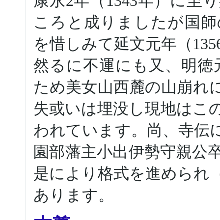
康永2年（1343年）に
ころと成りましたが国師
を惜しみて延文元年（135
然るに不運にも又、明徳元
ため美女山西麓の山崩れ
失或いは埋没し現地はこ
われています。尚、寺伝には
園部藩主小出伊勢守親公
是により格式を進められ
あります。