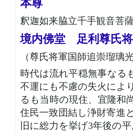
本尊
釈迦如来脇立千手観音菩
境内佛堂 足利尊氏将
（尊氏将軍国師追崇瑠璃
時代は流れ平穏無事なるも、
不運にも不慮の失火によ
るも当時の現住、宜隆和
住民一致団結し浄財寄進
旧に総力を挙げ3年後の平成